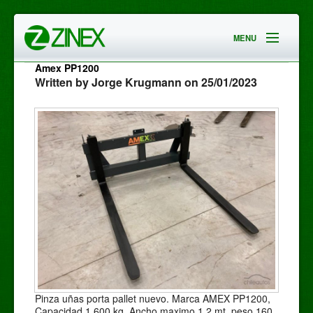
MENU
HOME
Amex PP1200
Written by Jorge Krugmann on 25/01/2023
EMPRESA
SERVICIOS
CONTACTO
Pinza uñas porta pallet nuevo. Marca AMEX PP1200,
Capacidad 1.600 kg, Ancho maximo 1,2 mt, peso 160