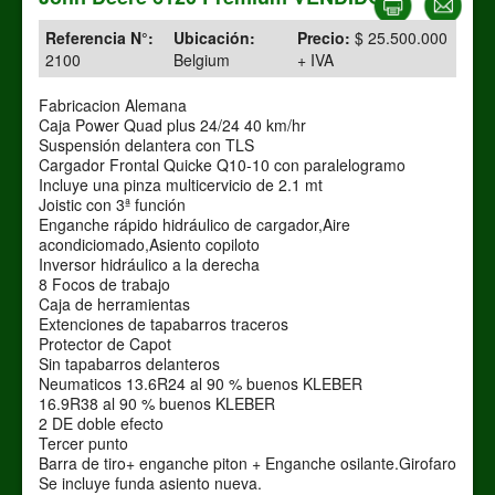
Referencia N°:
Ubicación:
Precio:
$ 25.500.000
2100
Belgium
+ IVA
Fabricacion Alemana
Caja Power Quad plus 24/24 40 km/hr
Suspensión delantera con TLS
Cargador Frontal Quicke Q10-10 con paralelogramo
Incluye una pinza multicervicio de 2.1 mt
Joistic con 3ª función
Enganche rápido hidráulico de cargador,Aire
acondiciomado,Asiento copiloto
Inversor hidráulico a la derecha
8 Focos de trabajo
Caja de herramientas
Extenciones de tapabarros traceros
Protector de Capot
Sin tapabarros delanteros
Neumaticos 13.6R24 al 90 % buenos KLEBER
16.9R38 al 90 % buenos KLEBER
2 DE doble efecto
Tercer punto
Barra de tiro+ enganche piton + Enganche osilante.Girofaro
Se incluye funda asiento nueva.