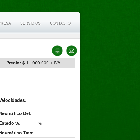
PRESA
SERVICIOS
CONTACTO
Precio:
$ 11.000.000 + IVA
Velocidades:
Neumático Del:
Estado %:
%
Neumático Tras: