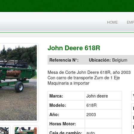
HOME
EM
John Deere 618R
Referencia N°:
Ubicación:
Belgium
Mesa de Corte John Deere 618R, año 2003
Con carro de transporte Zurn de 1 Eje
Maquinaria a importar
Marca:
John deere
Modelo:
618R
Año:
2003
Horas Motor:
Caja de cambio:
auto