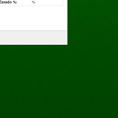
Estado %:
%