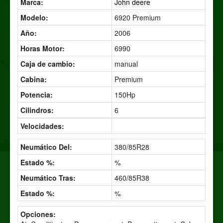
Marca:
John deere
Modelo:
6920 Premium
Año:
2006
Horas Motor:
6990
Caja de cambio:
manual
Cabina:
Premium
Potencia:
150Hp
Cilindros:
6
Velocidades:
Neumático Del:
380/85R28
Estado %:
%
Neumático Tras:
460/85R38
Estado %:
%
Opciones: