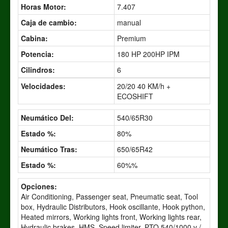
Horas Motor:
7.407
Caja de cambio:
manual
Cabina:
Premium
Potencia:
180 HP 200HP IPM
Cilindros:
6
Velocidades:
20/20 40 KM/h +
ECOSHIFT
Neumático Del:
540/65R30
Estado %:
80%
Neumático Tras:
650/65R42
Estado %:
60%%
Opciones:
Air Conditioning, Passenger seat, Pneumatic seat, Tool
box, Hydraulic Distributors, Hook oscillante, Hook python,
Heated mirrors, Working lights front, Working lights rear,
Hydraulic brakes, HMS, Speed ​​limiter, PTO 540/1000 v /