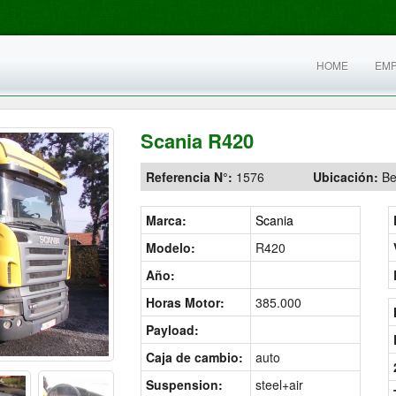
HOME
EM
Scania R420
Referencia N°:
1576
Ubicación:
Be
Marca:
Scania
Modelo:
R420
Año:
Horas Motor:
385.000
Payload:
Caja de cambio:
auto
Suspension:
steel+air