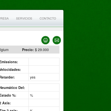
PRESA
SERVICIOS
CONTACTO
lgium
Precio:
$ 29.000
Emissions:
Velocidades:
Retarder:
yes
Neumático Del:
Estado %:
%
2 Axis:
Tire 2 axis:
%