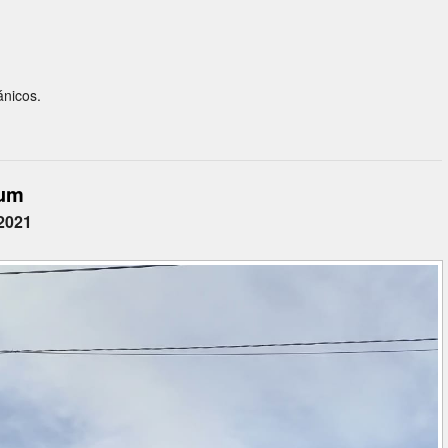
ánicos.
ium
2021