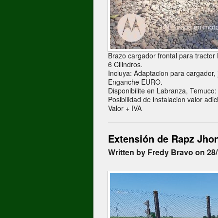
Brazo cargador frontal para tract
6 Cilindros.
Incluya: Adaptacion para cargador, 
Enganche EURO.
Disponibilite en Labranza, Temuco:
Posibilidad de instalacion valor adic
Valor + IVA
Extensión de Rapz Jho
Written by Fredy Bravo on 28