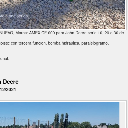
or NUEVO, Marca: AMEX CF 600 para John Deere serie 10, 20 o 30 de
joistic con tercera funcion, bomba hidraulica, paralelogramo,
ional.
n Deere
/12/2021